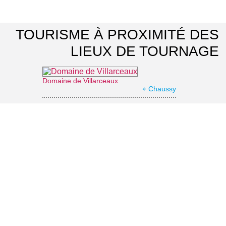
TOURISME À PROXIMITÉ DES
LIEUX DE TOURNAGE
Domaine de Villarceaux
⌖ Chaussy
Office de Tourisme Vexin Centre
⌖ Marines
Parc naturel régional du Vexin français
⌖ Théméricourt