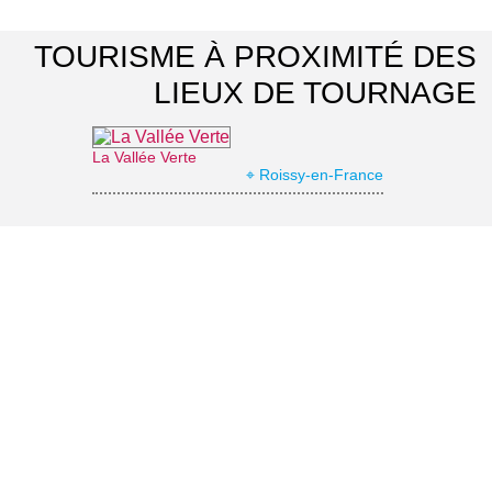
TOURISME À PROXIMITÉ DES
LIEUX DE TOURNAGE
La Vallée Verte
⌖ Roissy-en-France
Office de Tourisme Grand Roissy
⌖ Roissy-en-France
Archéa, musée archéologique
⌖ Louvres