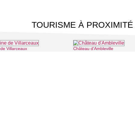
TOURISME À PROXIMITÉ
de Villarceaux
Château d'Ambleville
⌖ Chaussy
⌖ 
 CINÉMA
TOURISME
Auvers sur Oise
LITÉS
Rives de Seine - Vallée de Montmorency