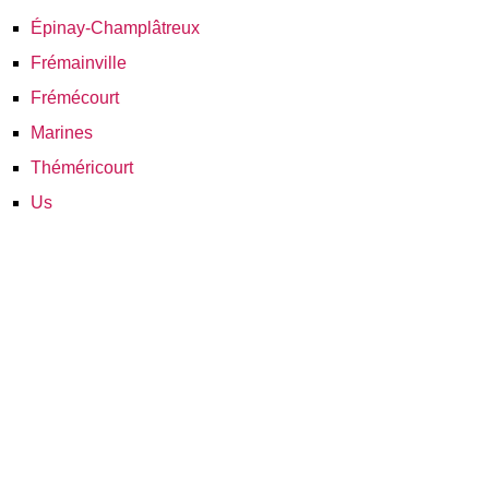
Épinay-Champlâtreux
Frémainville
Frémécourt
Marines
Théméricourt
Us