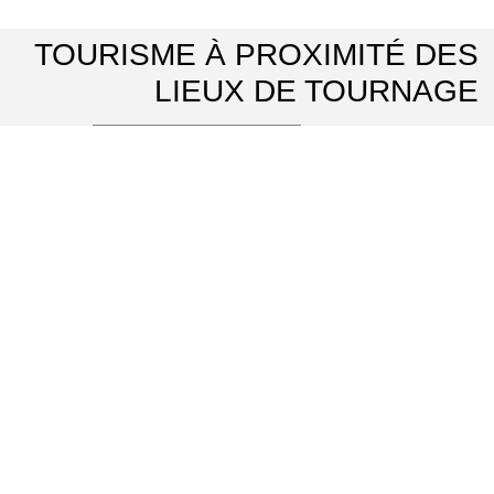
TOURISME À PROXIMITÉ DES
LIEUX DE TOURNAGE
Domaine de Villarceaux
⌖ Chaussy
Parc naturel régional du Vexin français
⌖ Théméricourt
Musée archéologique départemental du Guiry-en-Vexin
⌖ Guiry-en-Vexin