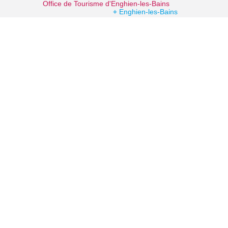
Office de Tourisme d'Enghien-les-Bains
⌖ Enghien-les-Bains
La forêt augmentée
⌖ Montmorency
Théâtre du Casino Barrière d'Enghien-les-Bains
⌖ Enghien-les-Bains
Casino Barrière d'Enghien-les-Bains
⌖ Enghien-les-Bains