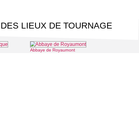
 DES LIEUX DE TOURNAGE
Abbaye de Royaumont
⌖ Louvres
⌖ Asnières-sur-Oise