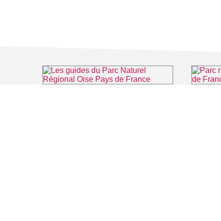
Les guides du Parc Naturel Régional Oise Pays de France
⌖ Luzarches
FILMS
SALLES DE
Recherche thématique
PERSONNA
Recherche avancée