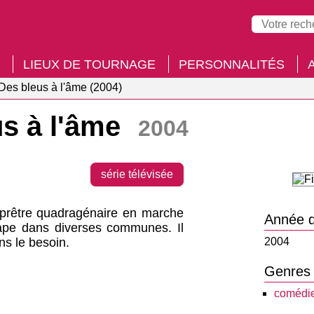
LIEUX DE TOURNAGE
PERSONNALITÉS
Des bleus à l'âme (2004)
us à l'âme
2004
série télévisée
 prêtre quadragénaire en marche
Année d
tape dans diverses communes. Il
s le besoin.
2004
Genres
comédie