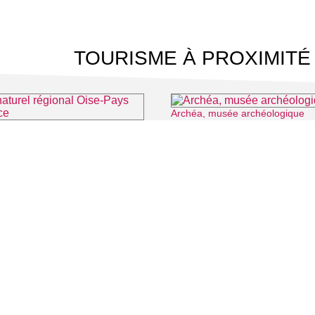
TOURISME À PROXIMITÉ
Archéa, musée archéologique
Parc naturel régional Oise-Pays de France
⌖ Luzarches
 CINÉMA
TOURISME
Auvers sur Oise
LITÉS
Rives de Seine - Vallée de Montmorency