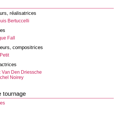
urs, réalisatrices
uis Bertuccelli
tes
que Fall
eurs, compositrices
Petit
actrices
c Van Den Driessche
chel Noirey
e tournage
hes