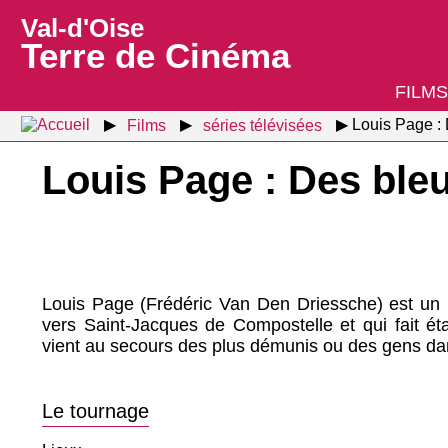
Val-d'Oise
Terre de Cinéma
FILMS
Films
séries télévisées
Louis Page : 
Louis Page : Des ble
Louis Page (Frédéric Van Den Driessche) est un
vers Saint-Jacques de Compostelle et qui fait é
vient au secours des plus démunis ou des gens dan
Le tournage