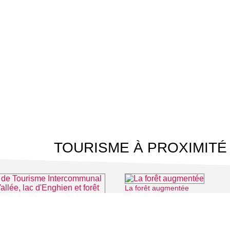
TOURISME À PROXIMITÉ
La forêt augmentée
⌖ Mon
Office de Tourisme Intercommunal Plaine Vallée, lac d'Enghien et forêt de Montmorency
⌖ Montmorency