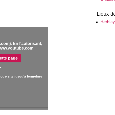
Lieux d
Herblay
com). En l'autorisant,
www.youtube.com
ette page
*
otre site jusqu'à fermeture