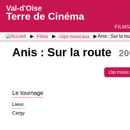
Val-d'Oise
Terre de Cinéma
FILMS
Films
clips musicaux
Anis : Sur la ro
Anis : Sur la route
20
clip music
Le tournage
Lieux
Cergy