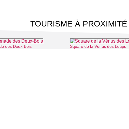
TOURISME À PROXIMITÉ
e des Deux-Bois
Square de la Vénus des Loups
⌖ Cergy
 CINÉMA
TOURISME
Auvers sur Oise
LITÉS
Rives de Seine - Vallée de Montmorency