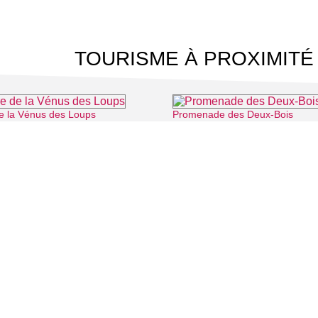
TOURISME À PROXIMITÉ
e la Vénus des Loups
Promenade des Deux-Bois
⌖ Cergy
 CINÉMA
TOURISME
Auvers sur Oise
LITÉS
Rives de Seine - Vallée de Montmorency