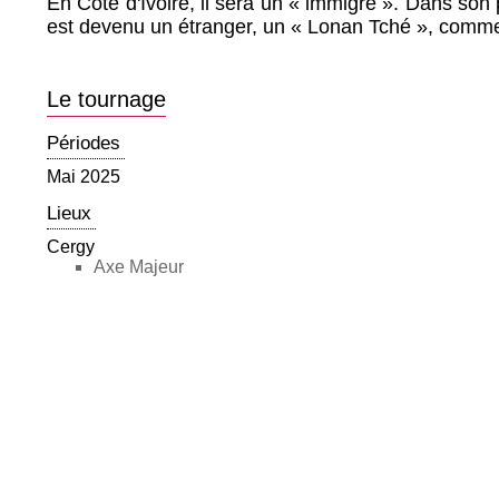
En Côte d'Ivoire, il sera un « immigré ». Dans so
est devenu un étranger, un « Lonan Tché », comme
Le tournage
Périodes
Mai 2025
Lieux
Cergy
Axe Majeur