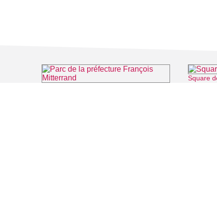
Square d
Parc de la préfecture François Mitterrand
⌖ Cergy
FILMS
SALLES DE
Recherche thématique
PERSONNA
Recherche avancée