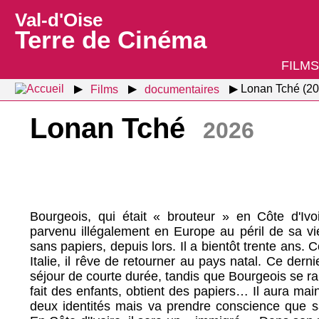
Val-d'Oise
Terre de Cinéma
FILMS
Films
documentaires
Lonan Tché (20
Lonan Tché
2026
Bourgeois, qui était « brouteur » en Côte d'Ivoi
parvenu illégalement en Europe au péril de sa vie 
sans papiers, depuis lors. Il a bientôt trente ans.
Italie, il rêve de retourner au pays natal. Ce dern
séjour de courte durée, tandis que Bourgeois se ran
fait des enfants, obtient des papiers… Il aura mai
deux identités mais va prendre conscience que s