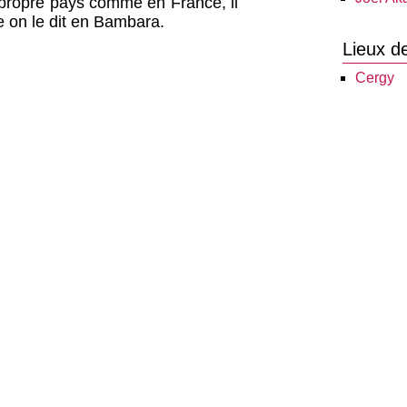
n propre pays comme en France, il
 on le dit en Bambara.
Lieux d
Cergy