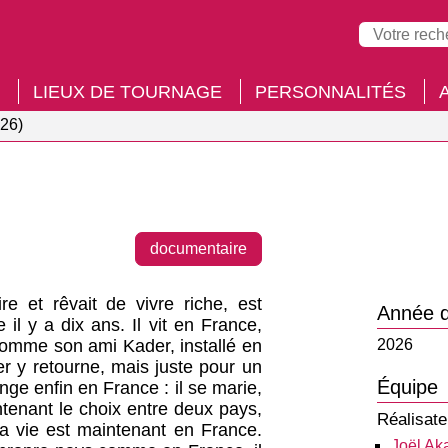
LIEUX DE TOURNAGE
PERSONNALITÉS
26)
documentaire
re et rêvait de vivre riche, est
Année d
il y a dix ans. Il vit en France,
 Comme son ami Kader, installé en
2026
ier y retourne, mais juste pour un
Équipe
ge enfin en France : il se marie,
ntenant le choix entre deux pays,
Réalisate
a vie est maintenant en France.
Joël Ak