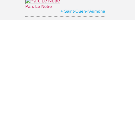
Parc Le Nôtre
⌖ Saint-Ouen-l'Aumône
La coulée verte
⌖ Saint-Ouen-l'Aumône
Abbaye de Maubuisson
⌖ Saint-Ouen-l'Aumône
Chemin de Halage et berges de l'Oise
⌖ Éragny-sur-Oise