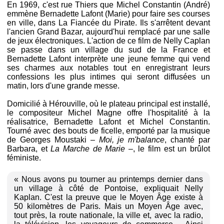
En 1969, c'est rue Thiers que Michel Constantin (André)
emmène Bernadette Lafont (Marie) pour faire ses courses
en ville, dans La Fiancée du Pirate. Ils s'arrêtent devant
l'ancien Grand Bazar, aujourd'hui remplacé par une salle
de jeux électroniques. L'action de ce film de Nelly Caplan
se passe dans un village du sud de la France et
Bernadette Lafont interprète une jeune femme qui vend
ses charmes aux notables tout en enregistrant leurs
confessions les plus intimes qui seront diffusées un
matin, lors d'une grande messe.
Domicilié à Hérouville, où le plateau principal est installé,
le compositeur Michel Magne offre l'hospitalité à la
réalisatrice, Bernadette Lafont et Michel Constantin.
Tourné avec des bouts de ficelle, emporté par la musique
de Georges Moustaki –
Moi, je m'balance
, chanté par
Barbara, et
La Marche de Marie
–, le film est un brûlot
féministe.
« Nous avons pu tourner au printemps dernier dans
un village à côté de Pontoise, expliquait Nelly
Kaplan. C'est la preuve que le Moyen Âge existe à
50 kilomètres de Paris. Mais un Moyen Âge avec,
tout près, la route nationale, la ville et, avec la radio,