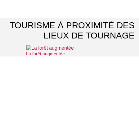
TOURISME À PROXIMITÉ DES
LIEUX DE TOURNAGE
La forêt augmentée
⌖ Montmorency
Office de Tourisme Intercommunal Plaine Vallée, lac d'Enghien et forêt de Montmorency
⌖ Montmorency