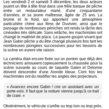
Les vendredi 2 et samedi 3 décembre, les deux acteurs
jouent un tête à tête final dans une frêle barque de pêche
entre un restaurateur marié, d'une cinquantaine
d'années, et sa jeune maîtresse, âgée de 25 ans. La
brume et le froid, qui apportent une atmosphère
particulière chère aux films de Duvivier, ainsi que le
passage de nombreuses péniches ont rendu la tâche des
cinéastes très délicate. Sans relâche, les machinistes ont
changé le matériel de place. Le pauvre goujon vivant que
Jean Gabin pêche a du être changé plusieurs fois tant les
nombreuses plongées successives pour les besoins de
la scène en eurent vite raison.
La caméra était encore fixée sur un ponton que déjà des
techniciens arrosaient copieusement la chaussée pour la
scène suivante au cours de laquelle Gabin et Delorme
doivent descendre d'une Aronde bleue. Cent fois les
machinistes ont du modifier les angles des projecteurs.
« Avancez encore Gabin ! crie un assistant avec un
porte-voix. Il faut que la voiture vienne jusqu'à ce trait
de craie. »
Obstinément, le véhicule s'arrête ou trop loin ou trop près.