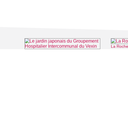
La Roche
Le jardin japonais du Groupement Hospitalier Intercommunal du Vexin
⌖ Aincourt
FILMS
SALLES DE
Recherche thématique
PERSONNA
Recherche avancée