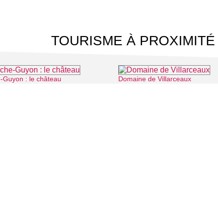
TOURISME À PROXIMITÉ
-Guyon : le château
Domaine de Villarceaux
⌖ La Roche-Guyon
 CINÉMA
TOURISME
Auvers sur Oise
LITÉS
Rives de Seine - Vallée de Montmorency