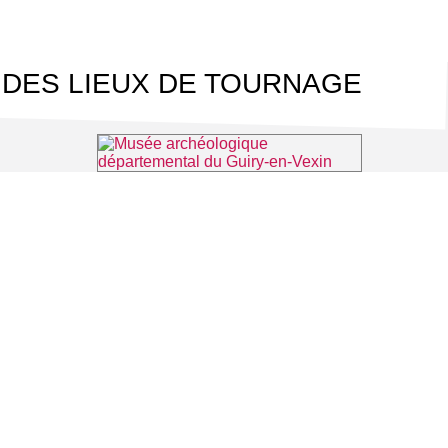
 DES LIEUX DE TOURNAGE
⌖ Chaussy
Musée archéologique départemental du Guiry-en-Vexin
⌖ Guiry-en-Vexin