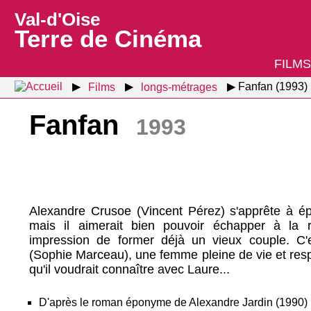
Val-d'Oise
Terre de Cinéma
FILMS
Films
longs-métrages
Fanfan (1993)
Fanfan
1993
Alexandre Crusoe (Vincent Pérez) s'apprête à é
mais il aimerait bien pouvoir échapper à la 
impression de former déjà un vieux couple. C'e
(Sophie Marceau), une femme pleine de vie et respir
qu'il voudrait connaître avec Laure...
D'après le roman éponyme de Alexandre Jardin (1990)