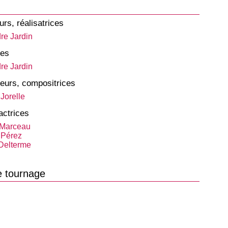
urs, réalisatrices
re Jardin
tes
re Jardin
eurs, compositrices
Jorelle
actrices
 Marceau
 Pérez
Delterme
e tournage