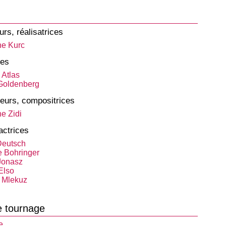
urs, réalisatrices
e Kurc
tes
 Atlas
Goldenberg
eurs, compositrices
e Zidi
actrices
Deutsch
 Bohringer
Jonasz
Elso
 Mlekuz
e tournage
e