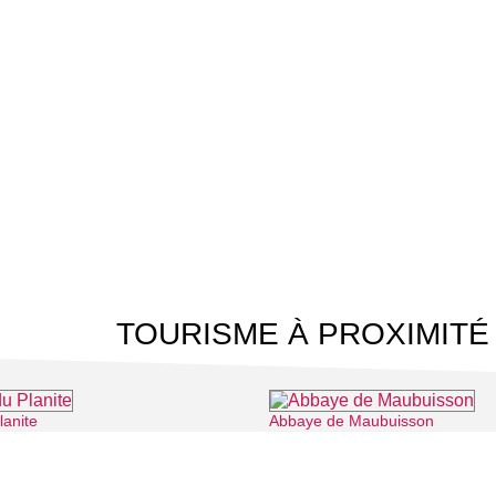
TOURISME À PROXIMITÉ
lanite
Abbaye de Maubuisson
⌖ Puiseux-Pontoise
⌖ Saint-Ouen