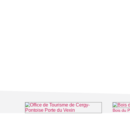
Bois du P
Office de Tourisme de Cergy-Pontoise Porte du Vexin
⌖ Pontoise