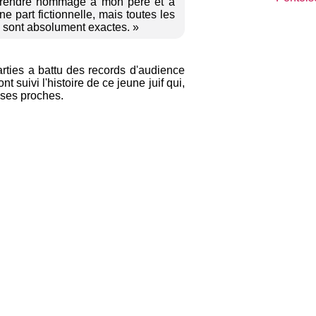
is rendre hommage à mon père et à
e part fictionnelle, mais toutes les
ms sont absolument exactes. »
arties a battu des records d'audience
 suivi l'histoire de ce jeune juif qui,
 ses proches.