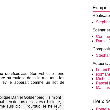
Équipe
Réalisate
Stéphan
Scénaris
Corinne
Daniel 
Composit
Stéphan
Acteurs, 
Lorant 
ur de Belleville
. Son véhicule trône
Romane
aré sa roulotte dans la rue, tous les
Michel 
lleville apparaît comme un îlot de
Pascal 
Mathias
plique Daniel Goldenberg. Ils m'ont
Lieux d
h, en dehors des livres d'histoire,
 me suis dit : "Pourquoi je ne leur
Pontois