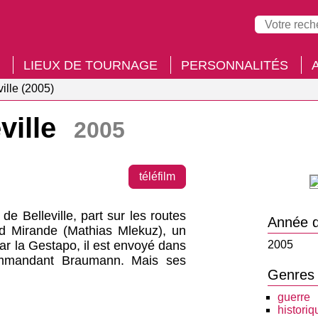
LIEUX DE TOURNAGE
PERSONNALITÉS
ville (2005)
ville
2005
téléfilm
de Belleville, part sur les routes
Année d
rd Mirande (Mathias Mlekuz), un
par la Gestapo, il est envoyé dans
2005
ommandant Braumann. Mais ses
Genres
guerre
historiq