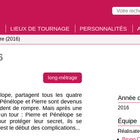
LIEUX DE TOURNAGE
PERSONNALITÉS
tre (2016)
6
long-métrage
lope, partagent tous les quatre
Année d
 Pénélope et Pierre sont devenus
ident de rompre. Mais après une
2016
 un tour : Pierre et Pénélope se
Équipe
ur protéger leur secret, ils se
'est le début des complications...
Réalisate
Bruno C