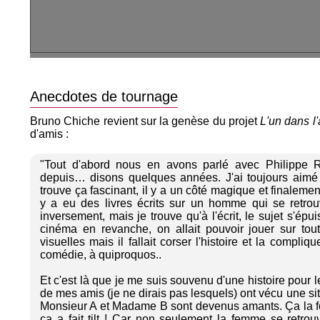
Anecdotes de tournage
Bruno Chiche revient sur la genèse du projet
L'un dans l'
d'amis :
"Tout d'abord nous en avons parlé avec Philippe R
depuis… disons quelques années. J'ai toujours aimé
trouve ça fascinant, il y a un côté magique et finalement 
y a eu des livres écrits sur un homme qui se retro
inversement, mais je trouve qu'à l'écrit, le sujet s'épu
cinéma en revanche, on allait pouvoir jouer sur tou
visuelles mais il fallait corser l'histoire et la compli
comédie, à quiproquos..
Et c'est là que je me suis souvenu d'une histoire pour
de mes amis (je ne dirais pas lesquels) ont vécu une sit
Monsieur A et Madame B sont devenus amants. Ça la fo
ça a fait tilt ! Car non seulement la femme se retr