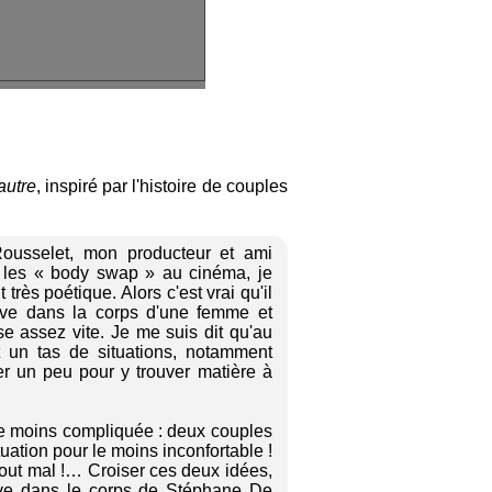
autre
, inspiré par l'histoire de couples
ousselet, mon producteur et ami
 les « body swap » au cinéma, je
très poétique. Alors c'est vrai qu'il
uve dans la corps d'une femme et
ise assez vite. Je me suis dit qu'au
t un tas de situations, notamment
quer un peu pour y trouver matière à
 le moins compliquée : deux couples
uation pour le moins inconfortable !
ut mal !… Croiser ces deux idées,
ouve dans le corps de Stéphane De