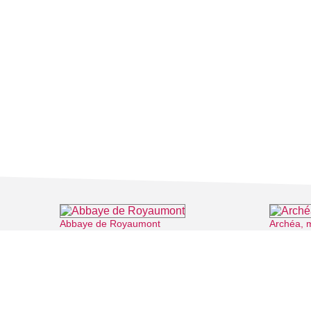
Abbaye de Royaumont
Archéa, 
⌖ Asnières-sur-Oise