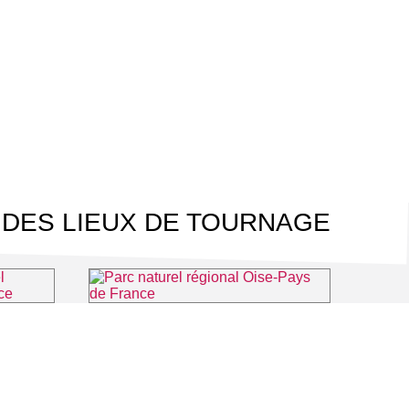
 DES LIEUX DE TOURNAGE
Les guides du Parc Naturel Régional Oise Pays de France
Parc naturel régional Oise-Pays de France
Luzarches
⌖ Luzarches