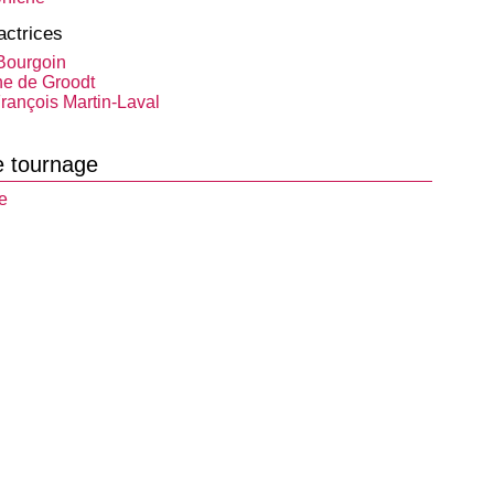
actrices
Bourgoin
e de Groodt
François Martin-Laval
e tournage
e