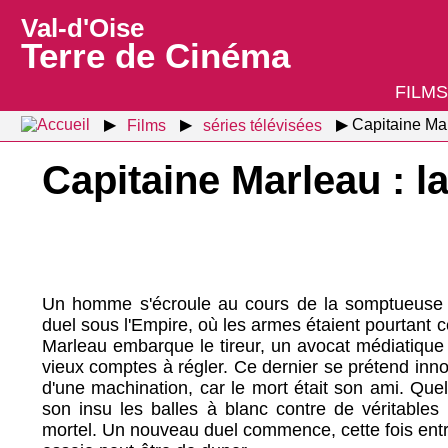
Val-d'Oise
Terre de Cinéma
FILMS
Films
séries télévisées
Capitaine Mar
Capitaine Marleau : l
Un homme s'écroule au cours de la somptueuse r
duel sous l'Empire, où les armes étaient pourtant c
Marleau embarque le tireur, un avocat médiatique 
vieux comptes à régler. Ce dernier se prétend innoc
d'une machination, car le mort était son ami. Qu
son insu les balles à blanc contre de véritables 
mortel. Un nouveau duel commence, cette fois entre 