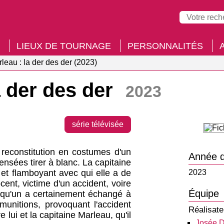
LIEUX DE TOURNAGE
PERSONNALITÉS
leau : la der des der (2023)
a der des der
2023
série télévisée
econstitution en costumes d'un
Année d
ensées tirer à blanc. La capitaine
et flamboyant avec qui elle a de
2023
ent, victime d'un accident, voire
Équipe
elqu'un a certainement échangé à
munitions, provoquant l'accident
Réalisate
lui et la capitaine Marleau, qu'il
Josée 