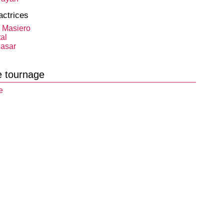
actrices
 Masiero
al
asar
e tournage
e