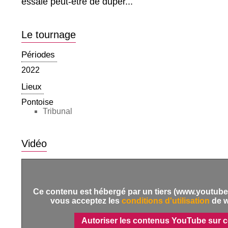
essaie peut-être de duper...
Le tournage
Périodes
2022
Lieux
Pontoise
Tribunal
Vidéo
Ce contenu est hébergé par un tiers (www.youtube.
vous acceptez les
conditions d'utilisation
de 
Autoriser les contenus YouTube sur c