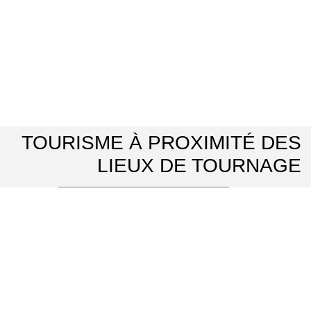
TOURISME À PROXIMITÉ DES
LIEUX DE TOURNAGE
Office de Tourisme Vexin Centre
⌖ Marines
Domaine de Villarceaux
⌖ Chaussy