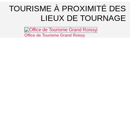
TOURISME À PROXIMITÉ DES
LIEUX DE TOURNAGE
Office de Tourisme Grand Roissy
⌖ Roissy-en-France
La Vallée Verte
⌖ Roissy-en-France
Parc naturel régional Oise-Pays de France
⌖ Luzarches