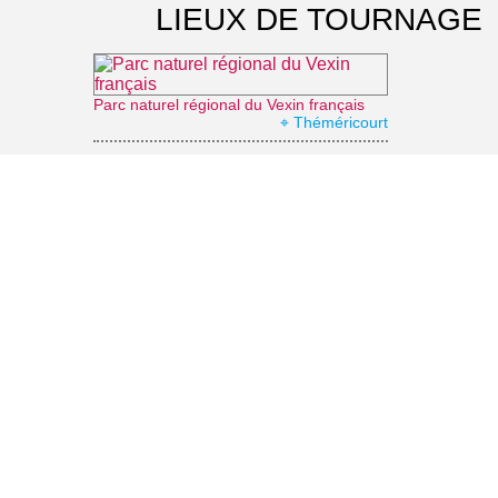
LIEUX DE TOURNAGE
Parc naturel régional du Vexin français
⌖ Théméricourt
Château d'Ambleville
⌖ Ambleville
La Roche-Guyon : le château
⌖ La Roche-Guyon