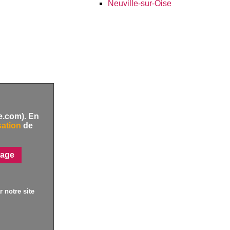
Neuville-sur-Oise
e.com). En
sation
de
page
 notre site