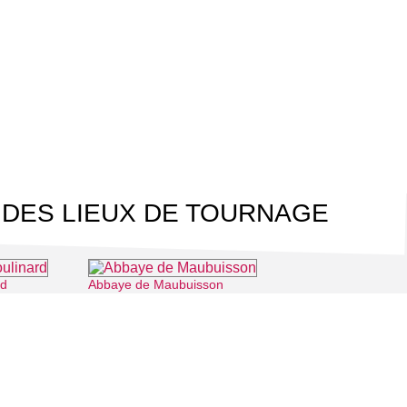
 DES LIEUX DE TOURNAGE
rd
Abbaye de Maubuisson
⌖ Osny
⌖ Saint-Ouen-l'Aumône