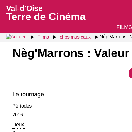
Val-d'Oise
Terre de Cinéma
FILMS
Films
clips musicaux
Nèg'Marrons : V
Nèg'Marrons : Valeur
Le tournage
Périodes
2016
Lieux