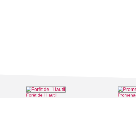
Forêt de l'Hautil
Promenad
⌖ Jouy-le-Moutier