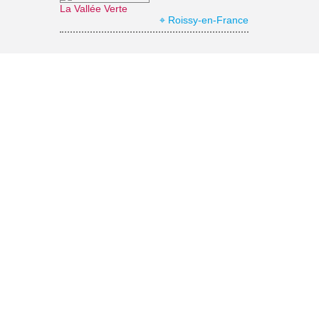
La Vallée Verte
⌖ Roissy-en-France
Office de Tourisme Grand Roissy
⌖ Roissy-en-France
Archéa, musée archéologique
⌖ Louvres
Parc naturel régional Oise-Pays de France
⌖ Luzarches