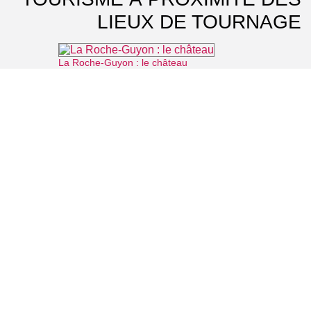
LIEUX DE TOURNAGE
La Roche-Guyon : le château
⌖ La Roche-Guyon
Musée archéologique départemental du Guiry-en-Vexin
⌖ Guiry-en-Vexin
Château d'Ambleville
⌖ Ambleville