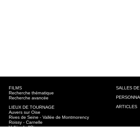
FILMS
SALLES DE
Recherche thématique
PERSONNA
Recherche avancée
ARTICLES
LIEUX DE TOURNAGE
Auvers sur Oise
Rives de Seine - Vallée de Montmorency
Roissy - Carnelle
Vallée de l'Oise
Vexin
Toutes les communes du département