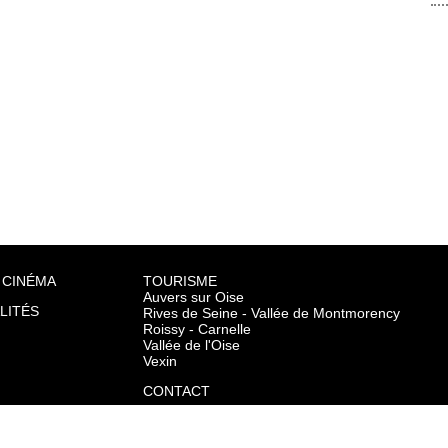
 CINÉMA
TOURISME
Auvers sur Oise
LITÉS
Rives de Seine - Vallée de Montmorency
Roissy - Carnelle
Vallée de l'Oise
Vexin
CONTACT