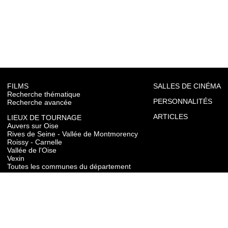
FILMS
SALLES DE CINÉMA
Recherche thématique
PERSONNALITÉS
Recherche avancée
ARTICLES
LIEUX DE TOURNAGE
Auvers sur Oise
Rives de Seine - Vallée de Montmorency
Roissy - Carnelle
Vallée de l'Oise
Vexin
Toutes les communes du département
TOURISME
Auvers sur Oise
Rives de Seine - Vallée de Montmorency
Roissy - Carnelle
Vallée de l'Oise
Vexin