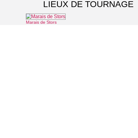
LIEUX DE TOURNAGE
Marais de Stors
⌖ Mériel
Musée Jean Gabin
⌖ Mériel
Forêt de l'Hautil
⌖ Jouy-le-Moutier
Vigne d'Osny
⌖ Osny