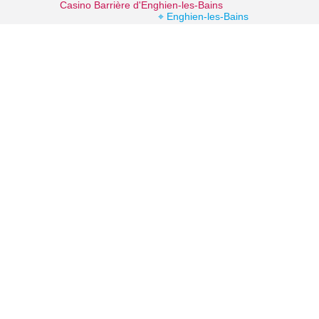
Casino Barrière d'Enghien-les-Bains
⌖ Enghien-les-Bains
La forêt augmentée
⌖ Montmorency
Office de Tourisme d'Enghien-les-Bains
⌖ Enghien-les-Bains
Office de Tourisme Intercommunal Plaine Vallée, lac d'Enghien et forêt de Montmorency
⌖ Montmorency