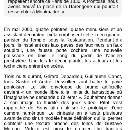
rappellent encore ce Paris de 1830. À Pontoise, nous
avons trouvé la place de la Harengerie qui pourrait
ressembler à Montmartre. »
En mai 2000, quatre peintres, quatre menuisiers et un
assistant décorateur métamorphosent celle-ci en quartier
parisien du Temple, sous la Restauration. Pendant dix
jours, ils installent des faux pavés, des faux murs, un faux
soupirail, une fausse porte cochère, une nouvelle
palissade en bois le long du jardin de l'ancien
presbytère. Une fois le décor planté, les acteurs et les
techniciens entrent en scène.
Trois nuits durant, Gérard Depardieu, Guillaume Canet,
Inès Sastre et André Dussollier vont battre le pavé
pontoisien. Le site enveloppé de brume artificielle
devient « un monde libre à la limite du fantastique où
l'imaginaire ne demande qu'à errer ». Souhaitant donner
à son image la fluidité des jeux vidéo, Pitof s'est
rapproché de Sony afin d'utiliser le prototype d'une
caméra numérique. Le cinéaste en a testé plusieurs
avant de choisir un modèle haute définition qui lui permet
d'obtenir une texture proche des toiles de Gustave
Moreau. Vidocq est ainsi le premier film français