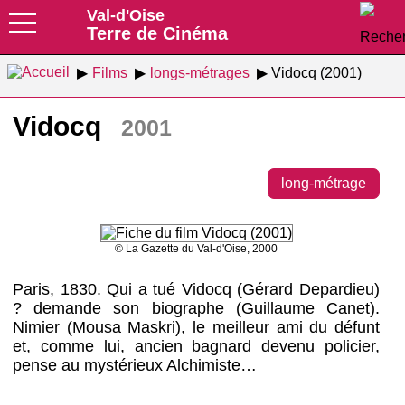
Val-d'Oise
Terre de Cinéma
Films
longs-métrages
Vidocq (2001)
Vidocq
2001
long-métrage
© La Gazette du Val-d'Oise, 2000
Paris, 1830. Qui a tué Vidocq (Gérard Depardieu)
? demande son biographe (Guillaume Canet).
Nimier (Mousa Maskri), le meilleur ami du défunt
et, comme lui, ancien bagnard devenu policier,
pense au mystérieux Alchimiste…