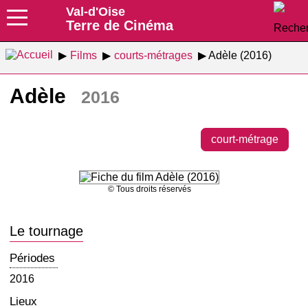
Val-d'Oise
Terre de Cinéma
Films
courts-métrages
Adèle (2016)
Adèle
2016
court-métrage
© Tous droits réservés
Le tournage
Périodes
2016
Lieux