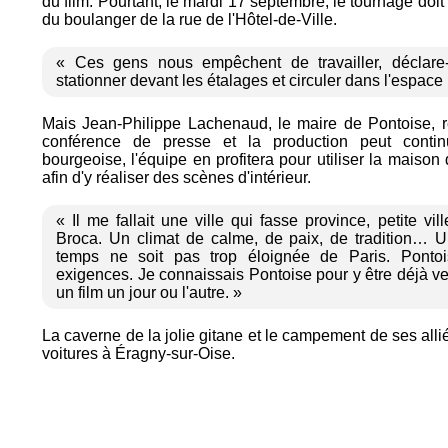
du film. Pourtant, le mardi 17 septembre, le tournage doi
du boulanger de la rue de l'Hôtel-de-Ville.
« Ces gens nous empêchent de travailler, déclare-t
stationner devant les étalages et circuler dans l'espace 
Mais Jean-Philippe Lachenaud, le maire de Pontoise, r
conférence de presse et la production peut conti
bourgeoise, l'équipe en profitera pour utiliser la mais
afin d'y réaliser des scènes d'intérieur.
« Il me fallait une ville qui fasse province, petite vil
Broca. Un climat de calme, de paix, de tradition… 
temps ne soit pas trop éloignée de Paris. Ponto
exigences. Je connaissais Pontoise pour y être déjà ven
un film un jour ou l'autre. »
La caverne de la jolie gitane et le campement de ses alli
voitures à Éragny-sur-Oise.