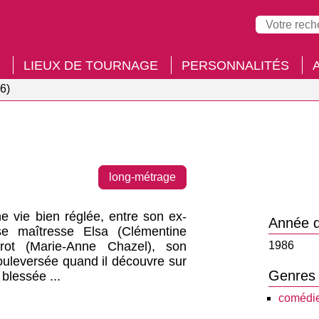
LIEUX DE TOURNAGE
PERSONNALITÉS
6)
long-métrage
e vie bien réglée, entre son ex-
Année d
se maîtresse Elsa (Clémentine
prot (Marie-Anne Chazel), son
1986
bouleversée quand il découvre sur
Genres
blessée ...
comédi