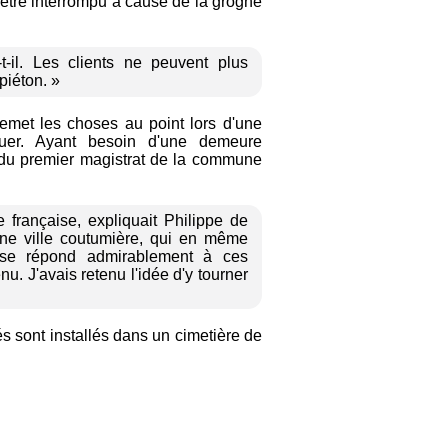
t être interrompu à cause de la grogne
-il. Les clients ne peuvent plus
piéton. »
emet les choses au point lors d'une
nuer. Ayant besoin d'une demeure
on du premier magistrat de la commune
le française, expliquait Philippe de
Une ville coutumière, qui en même
ise répond admirablement à ces
u. J'avais retenu l'idée d'y tourner
és sont installés dans un cimetière de