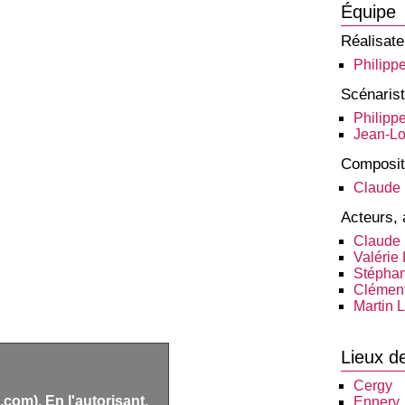
Équipe
Réalisate
Philipp
Scénaris
Philipp
Jean-Lo
Composit
Claude 
Acteurs, 
Claude 
Valérie
Stépha
Clément
Martin 
Lieux d
Cergy
com). En l'autorisant,
Ennery