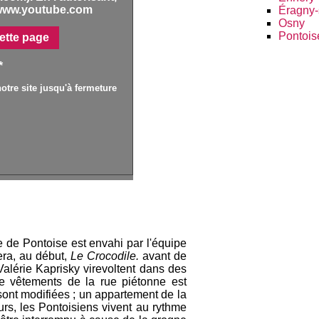
www.youtube.com
Éragny-
Osny
Pontois
ette page
*
otre site jusqu'à fermeture
e de Pontoise est envahi par l'équipe
era, au début,
Le Crocodile.
avant de
alérie Kaprisky virevoltent dans des
e vêtements de la rue piétonne est
ont modifiées ; un appartement de la
urs, les Pontoisiens vivent au rythme