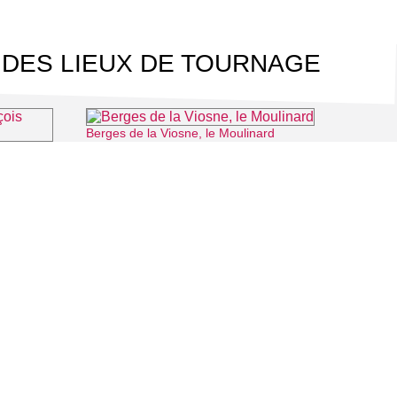
 DES LIEUX DE TOURNAGE
Berges de la Viosne, le Moulinard
⌖ Osny
itterrand
⌖ Cergy