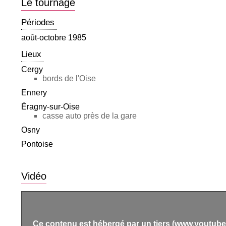
Le tournage
Périodes
août-octobre 1985
Lieux
Cergy
bords de l'Oise
Ennery
Éragny-sur-Oise
casse auto près de la gare
Osny
Pontoise
Vidéo
Ce contenu est hébergé par un tiers (www.youtube.