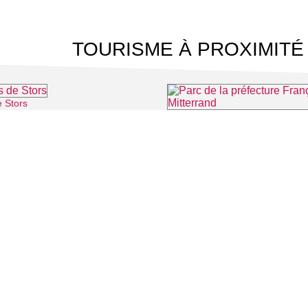
TOURISME À PROXIMITÉ
e Stors
⌖ Mériel
Parc de la préfecture François M
 CINÉMA
TOURISME
Auvers sur Oise
LITÉS
Rives de Seine - Vallée de Montmorency