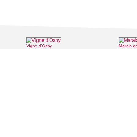
Vigne d'Osny
Marais d
⌖ Osny
FILMS
SALLES DE
Recherche thématique
PERSONNA
Recherche avancée