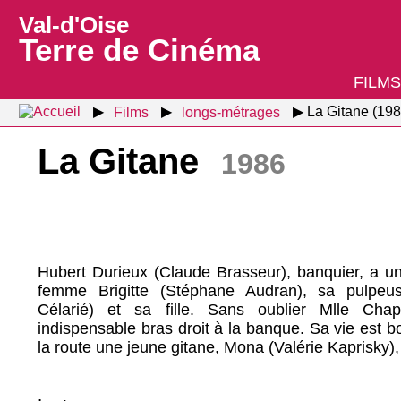
Val-d'Oise
Terre de Cinéma
FILMS
Films
longs-métrages
La Gitane (198
La Gitane
1986
Hubert Durieux (Claude Brasseur), banquier, a un
femme Brigitte (Stéphane Audran), sa pulpeu
Célarié) et sa fille. Sans oublier Mlle Cha
indispensable bras droit à la banque. Sa vie est 
la route une jeune gitane, Mona (Valérie Kaprisky), 