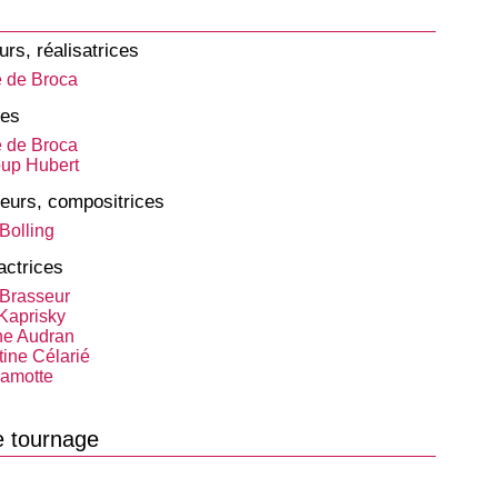
urs, réalisatrices
e de Broca
tes
e de Broca
up Hubert
eurs, compositrices
Bolling
actrices
Brasseur
 Kaprisky
ne Audran
ine Célarié
Lamotte
e tournage