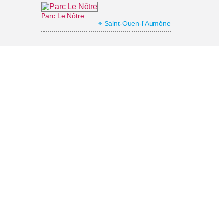
Parc Le Nôtre
⌖ Saint-Ouen-l'Aumône
La coulée verte
⌖ Saint-Ouen-l'Aumône
Abbaye de Maubuisson
⌖ Saint-Ouen-l'Aumône
Square de la Vénus des Loups
⌖ Cergy