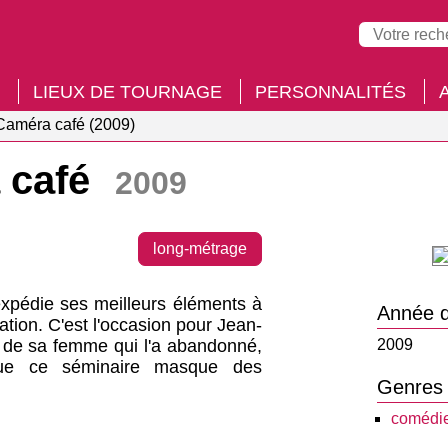
LIEUX DE TOURNAGE
PERSONNALITÉS
Caméra café (2009)
 café
2009
long-métrage
expédie ses meilleurs éléments à
Année d
ation. C'est l'occasion pour Jean-
e de sa femme qui l'a abandonné,
2009
que ce séminaire masque des
Genres
comédi