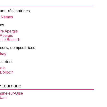
urs, réalisatrices
s Nemes
tes
re Apergis
Apergis
 Le Bolloc'h
eurs, compositrices
fray
actrices
olo
Bolloc'h
e tournage
gne-sur-Oise
Adam