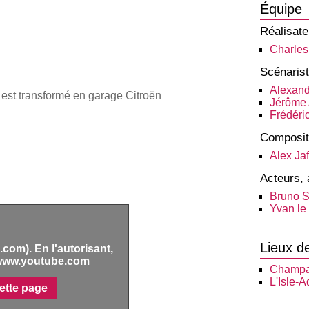
Équipe
Réalisate
Charle
Scénaris
Alexand
 est transformé en garage Citroën
Jérôme 
Frédéric
Composit
Alex Jaf
Acteurs, 
Bruno S
Yvan le 
Lieux d
com). En l'autorisant,
www.youtube.com
Champa
L'Isle-
ette page