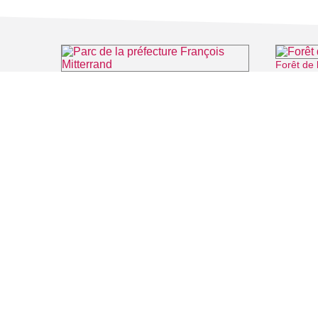
Forêt de l
Parc de la préfecture François Mitterrand
⌖ Cergy
FILMS
SALLES DE
Recherche thématique
PERSONNA
Recherche avancée
ARTICLES
LIEUX DE TOURNAGE
Auvers sur Oise
Rives de Seine - Vallée de Montmorency