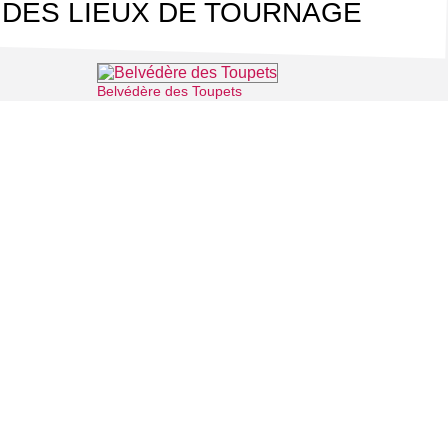
 DES LIEUX DE TOURNAGE
Belvédère des Toupets
⌖ Osny
⌖ Vauréal