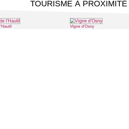
TOURISME À PROXIMITÉ
'Hautil
Vigne d'Osny
⌖ Jouy-le-Moutier
 CINÉMA
TOURISME
Auvers sur Oise
LITÉS
Rives de Seine - Vallée de Montmorency
Roissy - Carnelle
Vallée de l'Oise
Vexin