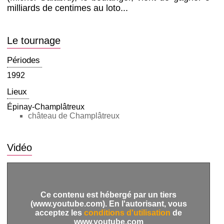
milliards de centimes au loto...
Le tournage
Périodes
1992
Lieux
Épinay-Champlâtreux
château de Champlâtreux
Vidéo
Ce contenu est hébergé par un tiers
(www.youtube.com). En l'autorisant, vous
acceptez les
conditions d'utilisation
de
www.youtube.com