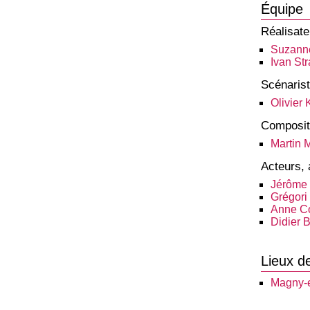
Équipe
Réalisate
Suzann
Ivan St
Scénaris
Olivier
Composit
Martin 
Acteurs, 
Jérôme 
Grégori
Anne C
Didier 
Lieux d
Magny-