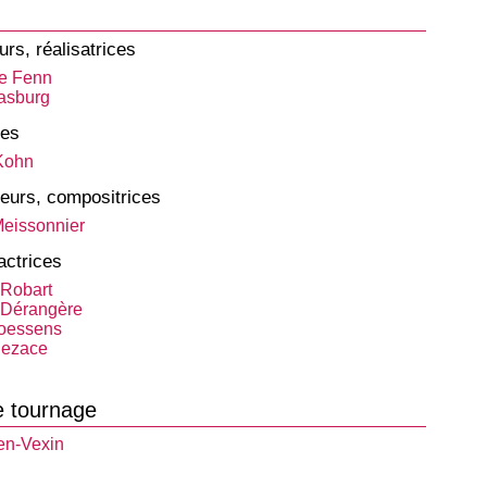
urs, réalisatrices
e Fenn
rasburg
tes
 Kohn
eurs, compositrices
Meissonnier
actrices
Robart
 Dérangère
oessens
Bezace
e tournage
en-Vexin