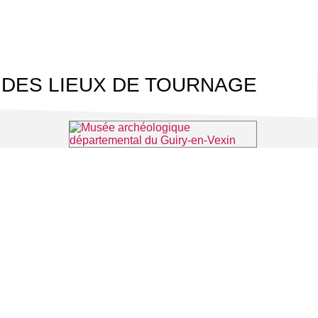
 DES LIEUX DE TOURNAGE
⌖ Chaussy
Musée archéologique départemental du Guiry-en-Vexin
⌖ Guiry-en-Vexin