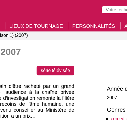
LIEUX DE TOURNAGE
PERSONNALITÉS
ison 1) (2007)
2007
série télévisée
ain d'être racheté par un grand
Année d
 l'audience à la chaîne privée
d'investigation remonte la filière
2007
es recoins de l'âme humaine, une
Genres
evenu conseiller au Ministère de
ition a un prix…
comédie