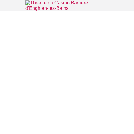
Théâtre du Casino Barrière d'Enghien-les-Bains
⌖ Enghien-les-Bains
Casino Barrière d'Enghien-les-Bains
⌖ Enghien-les-Bains
La forêt augmentée
⌖ Montmorency