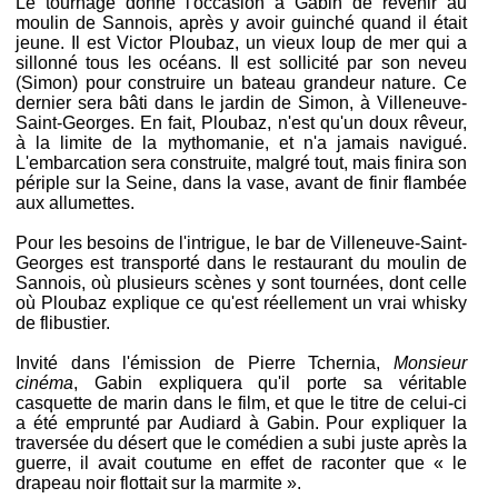
Le tournage donne l'occasion à Gabin de revenir au
moulin de Sannois, après y avoir guinché quand il était
jeune. Il est Victor Ploubaz, un vieux loup de mer qui a
sillonné tous les océans. Il est sollicité par son neveu
(Simon) pour construire un bateau grandeur nature. Ce
dernier sera bâti dans le jardin de Simon, à Villeneuve-
Saint-Georges. En fait, Ploubaz, n'est qu'un doux rêveur,
à la limite de la mythomanie, et n'a jamais navigué.
L'embarcation sera construite, malgré tout, mais finira son
périple sur la Seine, dans la vase, avant de finir flambée
aux allumettes.
Pour les besoins de l'intrigue, le bar de Villeneuve-Saint-
Georges est transporté dans le restaurant du moulin de
Sannois, où plusieurs scènes y sont tournées, dont celle
où Ploubaz explique ce qu'est réellement un vrai whisky
de flibustier.
Invité dans l'émission de Pierre Tchernia,
Monsieur
cinéma
, Gabin expliquera qu'il porte sa véritable
casquette de marin dans le film, et que le titre de celui-ci
a été emprunté par Audiard à Gabin. Pour expliquer la
traversée du désert que le comédien a subi juste après la
guerre, il avait coutume en effet de raconter que « le
drapeau noir flottait sur la marmite ».