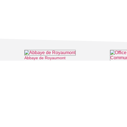
Abbaye de Royaumont
⌖ Asnières-sur-Oise