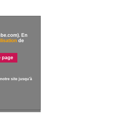
ube.com). En
lisation
de
e page
notre site jusqu'à