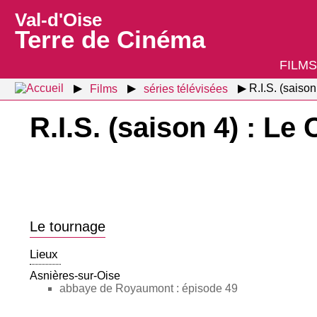
Val-d'Oise
Terre de Cinéma
FILMS
Films
séries télévisées
R.I.S. (saiso
R.I.S. (saison 4) : L
Le tournage
Lieux
Asnières-sur-Oise
abbaye de Royaumont : épisode 49