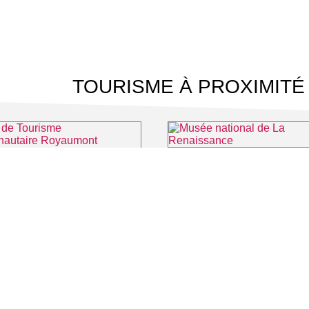
TOURISME À PROXIMITÉ
Musée national de La Renaissa
Office de Tourisme Communautaire Royaumont Carnelle Pays de France
⌖ Asnières-sur-Oise