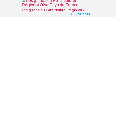
Les guides du Parc Naturel Régional Oise Pays de France
⌖ Luzarches
Parc naturel régional Oise-Pays de France
⌖ Luzarches
Parc du château d'Epinay-Champlâtreux
⌖ Épinay-Champlâtreux
Musée national de La Renaissance