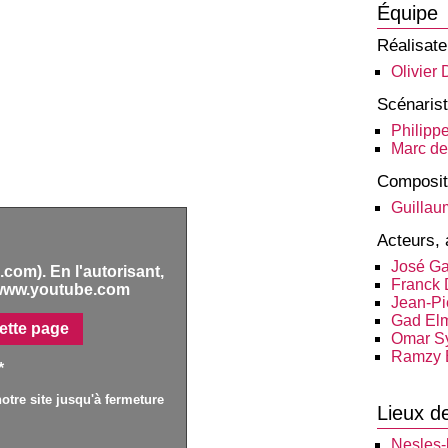
Équipe
Réalisate
Olivier
Scénaris
Philipp
Marc d
Composit
Guillau
Acteurs, 
José Ga
com). En l'autorisant,
Franck
www.youtube.com
Jean-Pi
Gad El
ette page
Omar S
Ramzy 
*
otre site jusqu'à fermeture
Lieux d
Nesles-