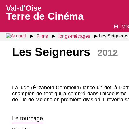
Val-d'Oise
Terre de Cinéma
FILMS
Films
longs-métrages
Les Seigneurs
Les Seigneurs
2012
La juge (Élizabeth Commelin) lance un défi à Patr
champion de foot qui a sombré dans l'alcoolisme : s
de l'île de Molène en première division, il reverra sa 
Le tournage