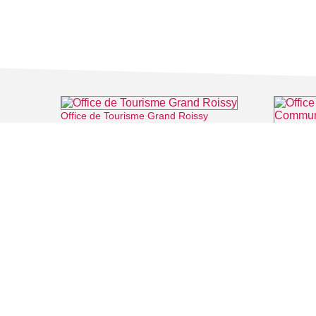
Office de Tourisme Grand Roissy
⌖ Roissy-en-France
FILMS
SALLES DE
Recherche thématique
PERSONNA
Recherche avancée