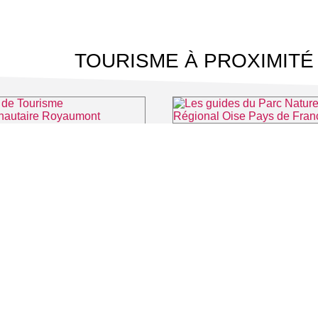
TOURISME À PROXIMITÉ
⌖ 
Office de Tourisme Communautaire Royaumont Carnelle Pays de France
⌖ Asnières-sur-Oise
 CINÉMA
TOURISME
Auvers sur Oise
LITÉS
Rives de Seine - Vallée de Montmorency