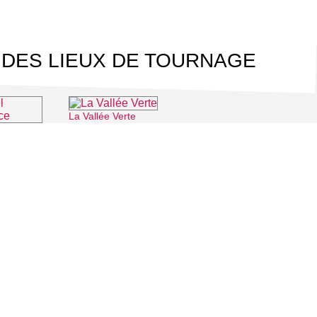
 DES LIEUX DE TOURNAGE
La Vallée Verte
⌖ Roissy-en-France
Les guides du Parc Naturel Régional Oise Pays de France
Luzarches