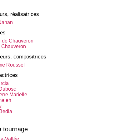
urs, réalisatrices
 Dahan
tes
e de Chauveron
e Chauveron
eurs, compositrices
me Roussel
actrices
rcia
 Dubosc
erre Marielle
maleh
y
Bedia
e tournage
la-Vallée