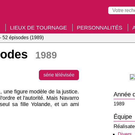
LIEUX DE TOURNAGE
PERSONNALITÉS
- 52 épisodes (1989)
isodes
1989
série télévisée
 une figure modèle de la justice.
Année d
l'ordre et l'autorité. Mais Navarro
seul sa fille Yolande, et un ami
1989
Équipe
Réalisate
Divers