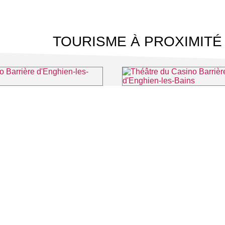
TOURISME À PROXIMITÉ
rrière d'Enghien-les-Bains
⌖ Enghien-les-Bains
⌖ Enghien-
 CINÉMA
TOURISME
Auvers sur Oise
LITÉS
Rives de Seine - Vallée de Montmorency