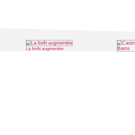
La forêt augmentée
⌖ Montmorency
Casino Ba
FILMS
SALLES DE
Recherche thématique
PERSONNA
Recherche avancée