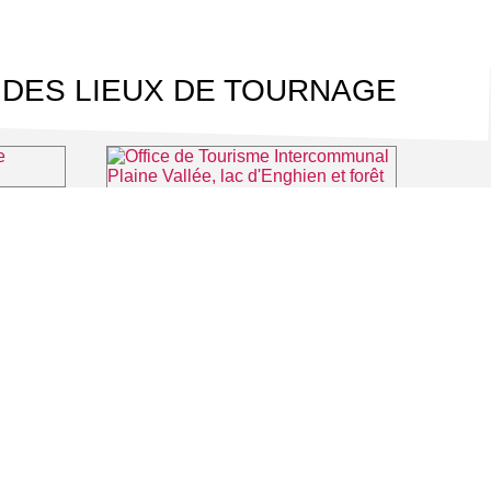
 DES LIEUX DE TOURNAGE
Théâtre du Casino Barrière d'Enghien-les-Bains
les-Bains
Office de Tourisme Intercommunal Plaine Vallée, lac d'Enghien et forêt de Montmorency
⌖ Montmorency