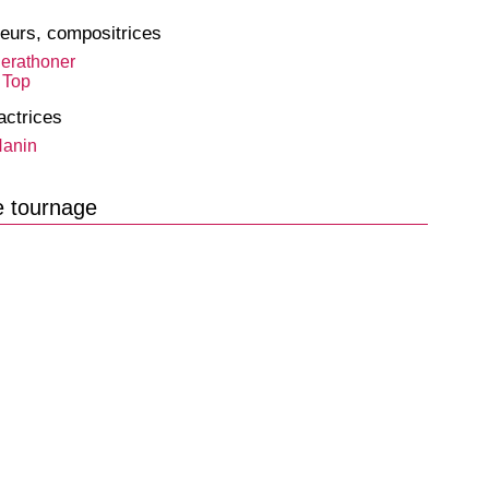
eurs, compositrices
erathoner
 Top
actrices
Hanin
e tournage