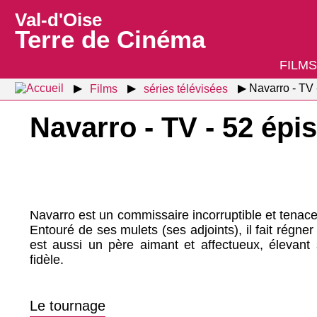
Val-d'Oise
Terre de Cinéma
FILMS
Films
séries télévisées
Navarro - TV 
Navarro - TV - 52 ép
Navarro est un commissaire incorruptible et tenace,
Entouré de ses mulets (ses adjoints), il fait régner 
est aussi un père aimant et affectueux, élevant 
fidèle.
Le tournage