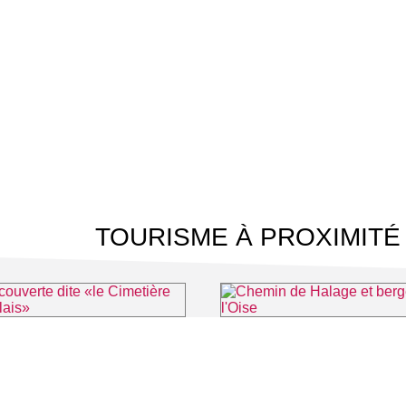
TOURISME À PROXIMITÉ
Allée couverte dite «le Cimetière des Anglais»
Chemin de Halage et berges de 
⌖ Vauréal
⌖ Éragny