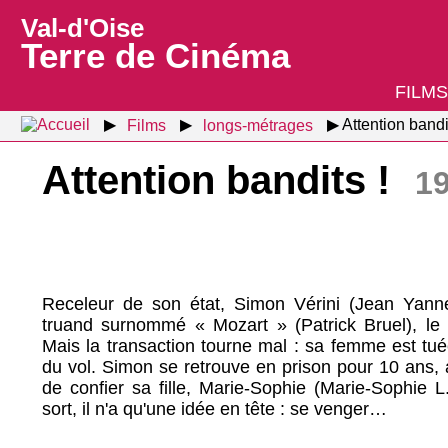
Val-d'Oise
Terre de Cinéma
FILMS
Films
longs-métrages
Attention bandi
Attention bandits !
1
Receleur de son état, Simon Vérini (Jean Yanne
truand surnommé « Mozart » (Patrick Bruel), le b
Mais la transaction tourne mal : sa femme est tué
du vol. Simon se retrouve en prison pour 10 ans, 
de confier sa fille, Marie-Sophie (Marie-Sophie L.
sort, il n'a qu'une idée en tête : se venger…