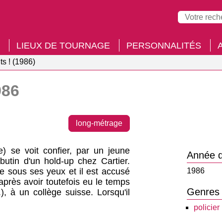
LIEUX DE TOURNAGE
PERSONNALITÉS
ts ! (1986)
986
long-métrage
) se voit confier, par un jeune
Année d
utin d'un hold-up chez Cartier.
e sous ses yeux et il est accusé
1986
après avoir toutefois eu le temps
Genres
), à un collège suisse. Lorsqu'il
policier