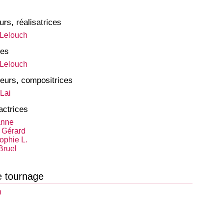
urs, réalisatrices
Lelouch
tes
Lelouch
eurs, compositrices
 Lai
actrices
anne
 Gérard
ophie L.
Bruel
e tournage
n