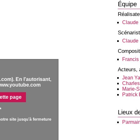
Équipe
Réalisate
Claude 
Scénaris
Claude 
Composit
Francis
Acteurs, 
Jean Y
com). En l'autorisant,
Charles
www.youtube.com
Marie-S
Patrick 
ette page
*
Lieux d
otre site jusqu'à fermeture
Parmai