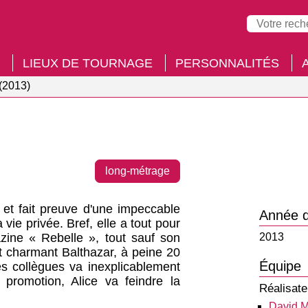
LIEUX DE TOURNAGE
PERSONNALITÉS
 (2013)
long-métrage
e et fait preuve d'une impeccable
Année d
vie privée. Bref, elle a tout pour
zine « Rebelle », tout sauf son
2013
 charmant Balthazar, à peine 20
Équipe
es collègues va inexplicablement
 promotion, Alice va feindre la
Réalisate
David 