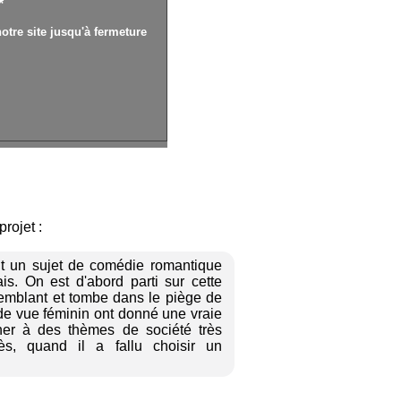
*
otre site jusqu'à fermeture
rojet :
t un sujet de comédie romantique
is. On est d'abord parti sur cette
 semblant et tombe dans le piège de
de vue féminin ont donné une vraie
cher à des thèmes de société très
ès, quand il a fallu choisir un