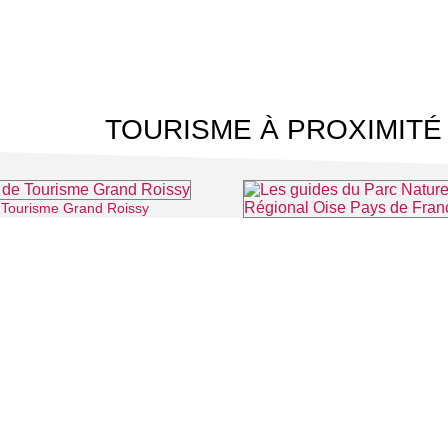
TOURISME À PROXIMITÉ
e Tourisme Grand Roissy
⌖ Roissy-en-France
⌖ 