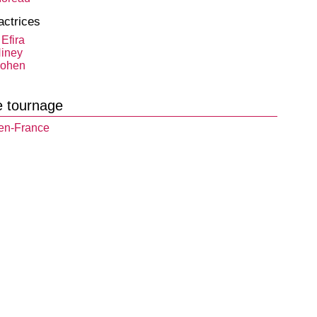
actrices
 Efira
Niney
Cohen
e tournage
en-France