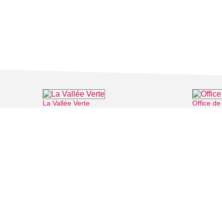
La Vallée Verte
Office d
⌖ Roissy-en-France