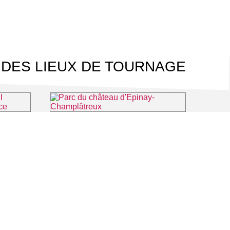
 DES LIEUX DE TOURNAGE
Les guides du Parc Naturel Régional Oise Pays de France
Parc du château d'Epinay-Champlâtreux
Luzarches
⌖ Épinay-Champlâtreux