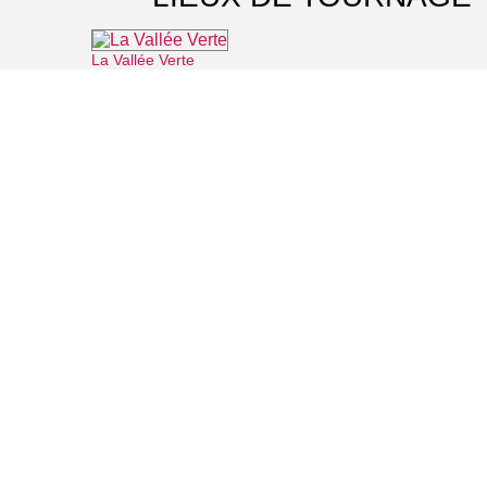
La Vallée Verte
⌖ Roissy-en-France
Office de Tourisme Grand Roissy
⌖ Roissy-en-France
Parc du château d'Epinay-Champlâtreux
⌖ Épinay-Champlâtreux
Les guides du Parc Naturel Régional Oise Pays de France