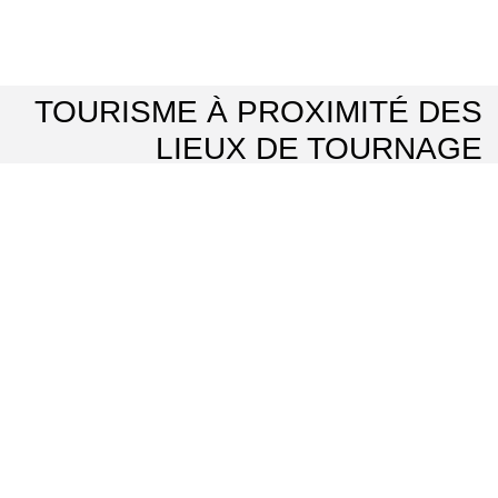
TOURISME À PROXIMITÉ DES
LIEUX DE TOURNAGE
Le jardin japonais du Groupement Hospitalier Intercommunal du Vexin
⌖ Aincourt
Domaine de Villarceaux
⌖ Chaussy
La Roche-Guyon : le château