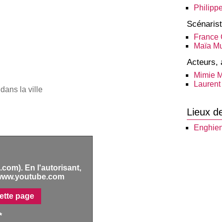
Philipp
Scénaris
France 
Maïa Mu
Acteurs, 
Mimie M
Laurent
dans la ville
Lieux d
Enghien
com). En l'autorisant,
www.youtube.com
ette page
*