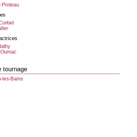
e Proteau
tes
Corbet
ller
actrices
athy
 Ournac
e tournage
-les-Bains