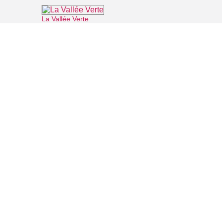
La Vallée Verte
⌖ Roissy-en-France
Office de Tourisme Grand Roissy
⌖ Roissy-en-France
Abbaye de Royaumont
⌖ Asnières-sur-Oise
Musée national de La Renaissance
⌖ Écouen