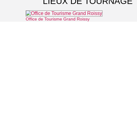
LIEUX DE TOURNAGE
Office de Tourisme Grand Roissy
⌖ Roissy-en-France
La Vallée Verte
⌖ Roissy-en-France
Archéa, musée archéologique
⌖ Louvres
Parc naturel régional Oise-Pays de France