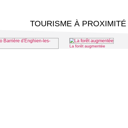
TOURISME À PROXIMITÉ
La forêt augmentée
⌖ Mon
rrière d'Enghien-les-Bains
⌖ Enghien-les-Bains
 CINÉMA
TOURISME
Auvers sur Oise
LITÉS
Rives de Seine - Vallée de Montmorency