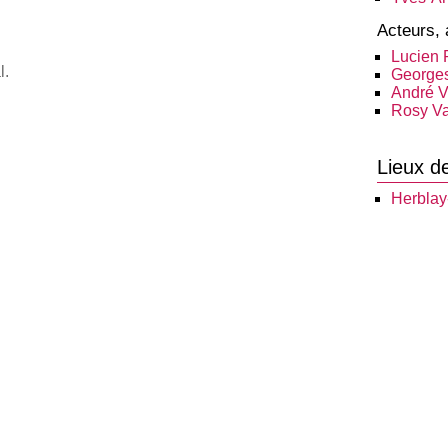
Acteurs, 
Lucien 
l.
Georges
André 
Rosy Va
Lieux d
Herblay