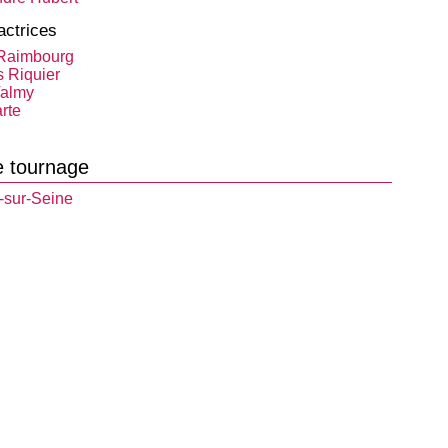
actrices
Raimbourg
 Riquier
Valmy
rte
e tournage
-sur-Seine