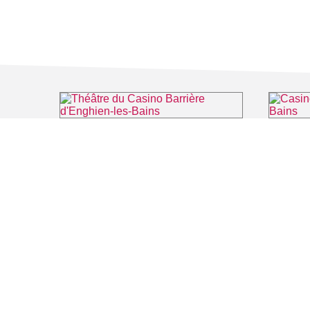
Théâtre du Casino Barrière d'Enghien-les-Bains
Casino Ba
⌖ Enghien-les-Bains
FILMS
SALLES DE
Recherche thématique
PERSONNA
Recherche avancée