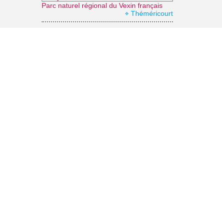
Parc naturel régional du Vexin français
⌖ Théméricourt
Le jardin japonais du Groupement Hospitalier Intercommunal du Vexin
⌖ Aincourt
Office de Tourisme Vexin Centre
⌖ Marines
Domaine de Villarceaux
⌖ Chaussy