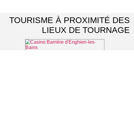
TOURISME À PROXIMITÉ DES
LIEUX DE TOURNAGE
Casino Barrière d'Enghien-les-Bains
⌖ Enghien-les-Bains
Théâtre du Casino Barrière d'Enghien-les-Bains
⌖ Enghien-les-Bains
La forêt augmentée
⌖ Montmorency