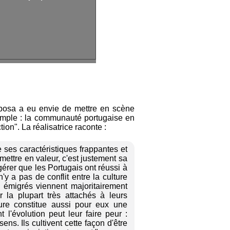
rbosa a eu envie de mettre en scène
simple : la communauté portugaise en
tion". La réalisatrice raconte :
 ses caractéristiques frappantes et
 mettre en valeur, c'est justement sa
gérer que les Portugais ont réussi à
n'y a pas de conflit entre la culture
es émigrés viennent majoritairement
 la plupart très attachés à leurs
lture constitue aussi pour eux une
 l'évolution peut leur faire peur :
ens. Ils cultivent cette façon d'être