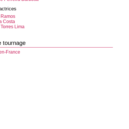
actrices
 Ramos
a Costa
 Torres Lima
e tournage
en-France