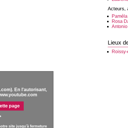
Acteurs, 
Paméla
Rosa D
Antonio
Lieux d
Roissy-
com). En l'autorisant,
www.youtube.com
ette page
*
otre site jusqu'à fermeture