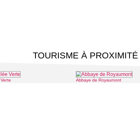
TOURISME À PROXIMITÉ
 Verte
Abbaye de Royaumont
⌖ Roissy-en-France
⌖ Asnière