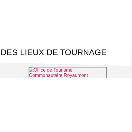
 DES LIEUX DE TOURNAGE
s-sur-Oise
Office de Tourisme Communautaire Royaumont Carnelle Pays de France
⌖ Asnières-sur-Oise