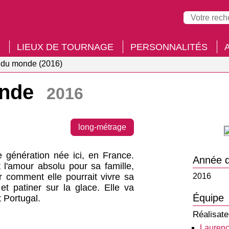
LIEUX DE TOURNAGE
PERSONNALITÉS
s du monde (2016)
onde
2016
long-métrage
 génération née ici, en France.
Année d
l'amour absolu pour sa famille,
r comment elle pourrait vivre sa
2016
t patiner sur la glace. Elle va
Équipe
 Portugal.
Réalisate
Laurenc