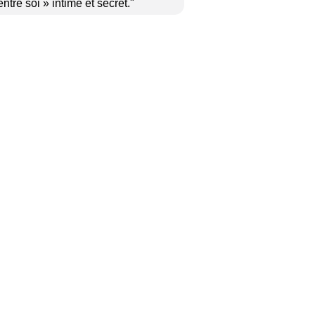
ntre soi » intime et secret."